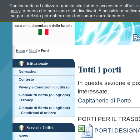
Continuando ad utilizzare questo sito l'utente acconsente all'utili
policy
, a meno che non siano stati disattivati. È possibile modifica
ma parti del sito potrebbero non funzionare correttamente.
Home
»
Menù
»
Porti
Istituzionale
Tutti i porti
Normativa
Contesto
In questa sezione è poss
Privacy e Condizioni di utilizzo
interessate.
Giornale di Bordo (e-LogBook)
Capitanerie di Porto
- Privacy
Giornale di Bordo (e-LogBook)
- Condizioni di utilizzo
PORTI PER IL TRASB
Servizi e Utilità
PORTI DESIGNA
News