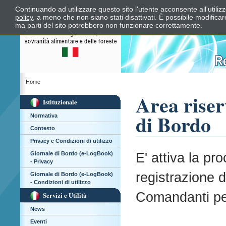
Continuando ad utilizzare questo sito l'utente acconsente all'utili
policy
, a meno che non siano stati disattivati. È possibile modifica
ma parti del sito potrebbero non funzionare correttamente.
Home
Area riser
Istituzionale
di Bordo
Normativa
Contesto
Privacy e Condizioni di utilizzo
E' attiva la pr
Giornale di Bordo (e-LogBook)
- Privacy
registrazione d
Giornale di Bordo (e-LogBook)
- Condizioni di utilizzo
Comandanti per
Servizi e Utilità
News
Eventi