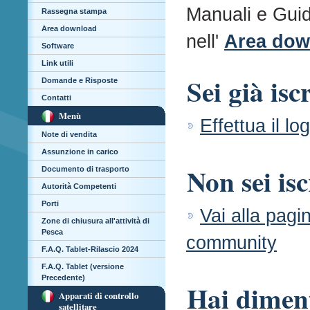
Manuali e Guid
Rassegna stampa
Area download
nell'
Area dow
Software
Link utili
Sei già isc
Domande e Risposte
Contatti
Menù
Effettua il l
Note di vendita
Assunzione in carico
Non sei isc
Documento di trasporto
Autorità Competenti
Porti
Vai alla pagin
Zone di chiusura all'attività di
Pesca
community
F.A.Q. Tablet-Rilascio 2024
F.A.Q. Tablet (versione
Precedente)
Hai diment
Apparati di controllo
satellitare