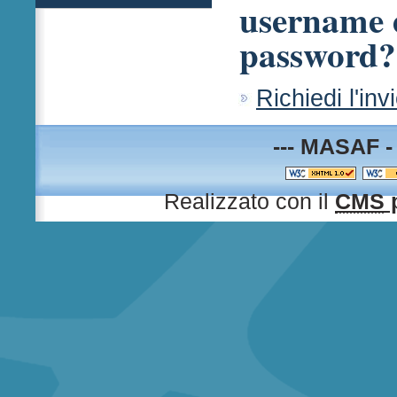
username e
password?
Richiedi l'inv
--- MASAF -
Realizzato con il
CMS
p